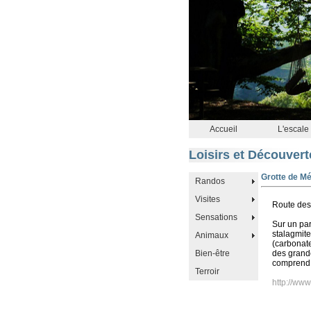
Accueil
L'escale
Loisirs et Découvert
Grotte de M
Randos
Visites
Route des
Sensations
Sur un pa
stalagmite
Animaux
(carbonat
Bien-être
des grande
comprend 
Terroir
http://ww