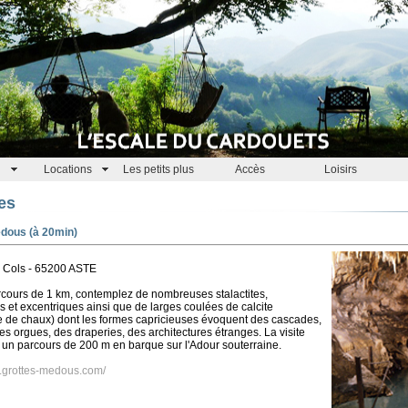
Locations
Les petits plus
Accès
Loisirs
es
édous (à 20min)
 Cols - 65200 ASTE
rcours de 1 km, contemplez de nombreuses stalactites,
s et excentriques ainsi que de larges coulées de calcite
e de chaux) dont les formes capricieuses évoquent des cascades,
s orgues, des draperies, des architectures étranges. La visite
un parcours de 200 m en barque sur l'Adour souterraine.
w.grottes-medous.com/